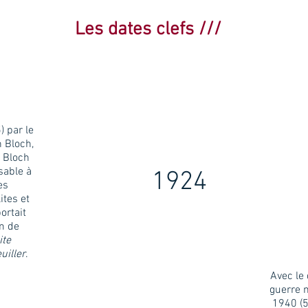
Les dates clefs ///
 par le
 Bloch,
h Bloch
sable à
1924
es
tes et
portait
m de
ite
uiller
.
Avec le
guerre m
1940 (5