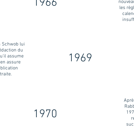
1966
nouvea
les règ
calen
insuff
n Schwob lui
édaction du
1969
qu'il assume
l en assure
blication
traite.
Aprè
Rabb
1970
197
r
suc