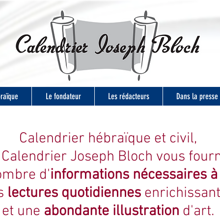
braïque
Le fondateur
Les rédacteurs
Dans la presse
Calendrier hébraïque et civil,
 Calendrier Joseph Bloch vous fourn
ombre d'
informations nécessaires à l
s
lectures quotidiennes
enrichissan
et une
abondante illustration
d'art.