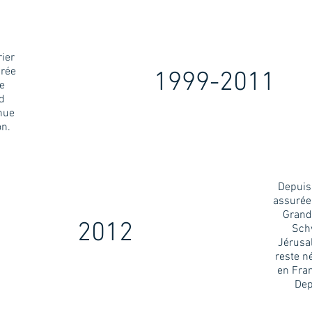
rier
urée
1999-2011
te
nd
nue
on.
Depuis 
assurée
Grand
2012
Schw
Jérusa
reste 
en Fran
Dep