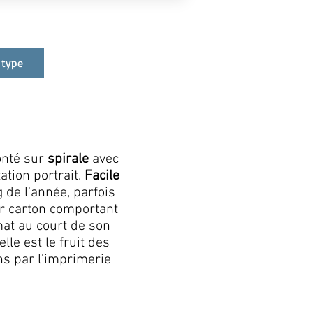
 type
onté sur
spirale
avec
ation portrait.
Facile
g de l'année, parfois
ur carton comportant
mat au court de son
le est le fruit des
ns par l'imprimerie