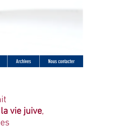
Archives
Nous contacter
it
a vie juive
,
tes