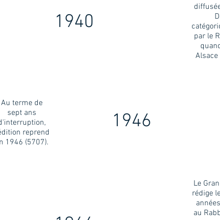
diffusé
1940
D
catégori
par le 
quand
Alsace 
Au terme de
sept ans
1946
d'interruption,
'édition reprend
n 1946 (5707).
Le Gran
rédige l
années
au Rab